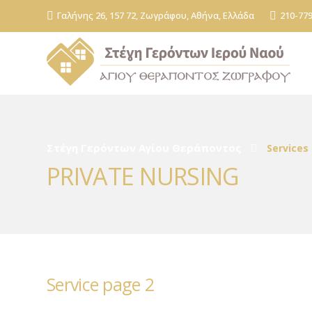
Γαλήνης 26, 157 72, Ζωγράφου, Αθήνα, Ελλάδα
210-77
Στέγη Γερόντων Αγίου Θεράποντος
Services
PRIVATE NURSING
Service page 2