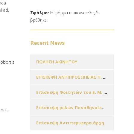
mea
l ad,
Σφάλμα:
Η φόρμα επικοινωνίας δε
βρέθηκε.
Recent News
ΠΩΛΗΣΗ ΑΚΙΝΗΤΟΥ
lobortis
ΕΠΙΣΚΕΨΗ ΑΝΤΙΠΡΟΣΩΠΕΙΑΣ Π. Ο. Π. Ο. Κ. Π.
Επίσκεψη Φοιτητών του Ε. Μ. Π. & Μαθητών Σχολείων της Πόλης μας εν όψει των Χριστουγέννων!!!
Επίσκεψη μελών Παναθηναϊκής Οργάνωσης Γυναικών – Παράρτημα Ζωγράφου
erat.
Επίσκεψη Αντιπεριφερειάρχη