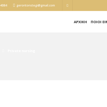
94084
gerontonstegi@gmail.com
ΑΡΧΙΚΗ
ΠΟΙΟΙ Ε
Private nursing