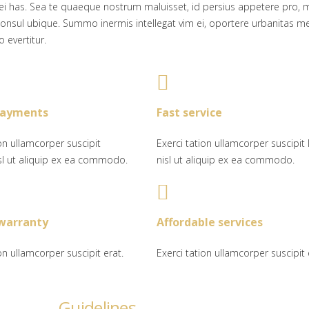
ei has. Sea te quaeque nostrum maluisset, id persius appetere pro, 
 consul ubique. Summo inermis intellegat vim ei, oportere urbanitas me
o evertitur.
payments
Fast service
ion ullamcorper suscipit
Exerci tation ullamcorper suscipit 
isl ut aliquip ex ea commodo.
nisl ut aliquip ex ea commodo.
 warranty
Affordable services
on ullamcorper suscipit erat.
Exerci tation ullamcorper suscipit 
Guidelines