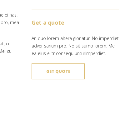
e ei has.
Get a quote
 pro, mea
An duo lorem altera gloriatur. No imperdiet
it, cu
adver sarium pro. No sit sumo lorem. Mei
Mel cu
ea eius elitr consequ unturimperdiet.
GET QUOTE