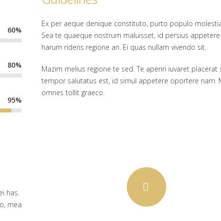
Ex per aeque denique constituto, purto populo molestia
60%
Sea te quaeque nostrum maluisset, id persius appetere
harum ridens regione an. Ei quas nullam vivendo sit.
80%
Mazim melius regione te sed. Te aperiri iuvaret placerat s
tempor salutatus est, id simul appetere oportere nam. 
omnes tollit graeco.
95%
i has.
ro, mea