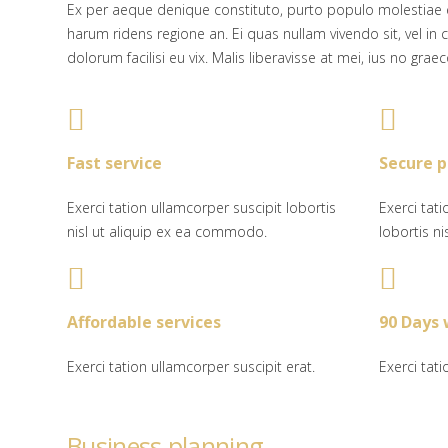
Ex per aeque denique constituto, purto populo molestiae 
harum ridens regione an. Ei quas nullam vivendo sit, vel in
dolorum facilisi eu vix. Malis liberavisse at mei, ius no graec
Fast service
Secure 
Exerci tation ullamcorper suscipit lobortis
Exerci tat
nisl ut aliquip ex ea commodo.
lobortis n
Affordable services
90 Days
Exerci tation ullamcorper suscipit erat.
Exerci tati
Business planning